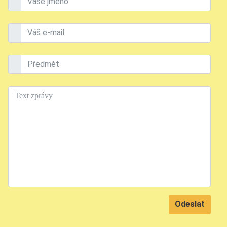
Vaše jméno
Váš e-mail
Předmět
Text
Odeslat