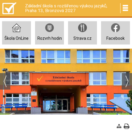
Základní škola s rozšířenou výukou jazyků,
Praha 13, Bronzová 2027
Škola OnLine
Rozvrh hodin
Strava.cz
Facebook