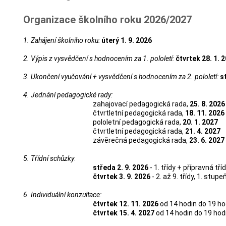
Organizace školního roku 2026/2027
1. Zahájení školního roku
:
úterý 1. 9. 2026
2. Výpis z vysvědčení s hodnocením za 1. pololetí
:
čtvrtek
28. 1. 
3. Ukončení vyučování + vysvědčení s hodnocením za 2. pololetí
:
s
4. Jednání pedagogické rady
:
zahajovací pedagogická rada,
25. 8. 2026
čtvrtletní pedagogická rada,
18. 11. 2026
pololetní pedagogická rada,
20. 1. 2027
čtvrtletní pedagogická rada,
21. 4. 2027
závěrečná pedagogická rada,
23. 6. 2027
5. Třídní schůzky
:
středa 2. 9. 2026
- 1. třídy + přípravná tří
čtvrtek 3. 9. 2026
- 2. až 9. třídy, 1. stup
6. Individuální konzultace
:
čtvrtek 12
. 11. 2026
od 14 hodin do 19 ho
čtvrtek 15. 4. 2027
od 14 hodin do 19 hod