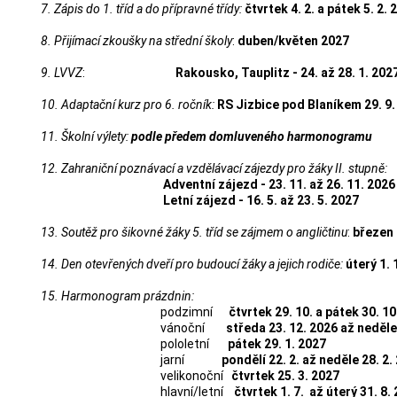
7. Zápis do 1. tříd a do přípravné třídy:
čtvrtek
4. 2. a pátek 5. 2. 
8. Přijímací zkoušky na střední školy
:
duben/květen 2027
9. LVVZ
:
Rakousko, Tauplitz - 24. až 28. 1. 202
10. Adaptační kurz pro 6. ročník:
RS Jizbice pod Blaníkem 29. 9.
11. Školní výlety
:
podle předem domluveného harmonogramu
12. Zahraniční poznávací a vzdělávací zájezdy pro žáky II. stupně
:
Adventní zájezd - 23. 11. až 26. 11. 2026
Letní zájezd - 16. 5. až 23. 5. 2027
13. Soutěž pro šikovné žáky 5. tříd se zájmem o angličtinu
:
březen
14. Den otevřených dveří pro budoucí žáky a jejich rodiče
:
úterý
1. 
15. Harmonogram prázdnin
:
podzimní
čtvrtek 29. 10. a pátek 30. 10
vánoční
středa 23. 12. 2026 až neděle
pololetní
pátek 29. 1. 2027
jarní
pondělí 22. 2. až neděle 28. 2.
velikonoční
čtvrtek 25. 3. 2027
hlavní/letní
čtvrtek 1. 7. až úterý 31. 8.