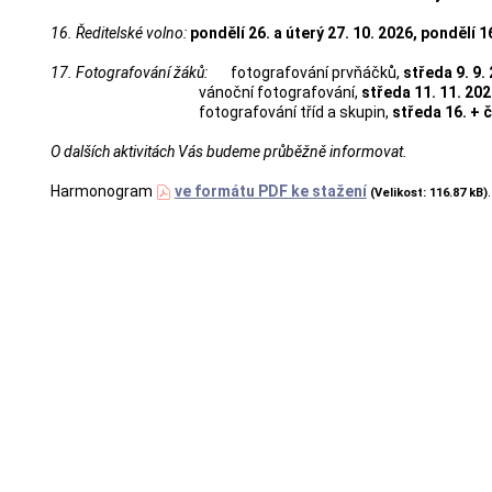
16. Ředitelské volno
:
pondělí 26. a úterý 27. 10. 2026, pondělí 1
17. Fotografování žáků
:
fotografování prvňáčků,
středa 9. 9.
vánoční fotografování,
středa 11. 11. 20
fotografování tříd a skupin,
středa 16. + č
O dalších aktivitách Vás budeme průběžně informovat.
Harmonogram
ve formátu PDF ke stažení
.
(Velikost: 116.87 kB)