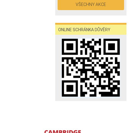
VŠECHNY AKCE
ONLINE SCHRÁNKA DŮVĚRY