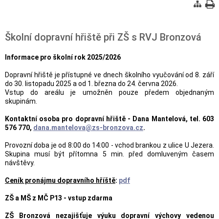
Školní dopravní hřiště při ZŠ s RVJ Bronzová
Informace pro školní rok 2025/2026
Dopravní hřiště je přístupné ve dnech školního vyučování od 8. září
do 30. listopadu 2025 a od 1. března do 24. června 2026.
Vstup do areálu je umožněn pouze předem objednaným
skupinám.
Kontaktní osoba pro dopravní hřiště - Dana Mantelová, tel. 603
576 770,
dana.mantelova@zs-bronzova.cz
.
Provozní doba je od 8:00 do 14:00 - vchod brankou z ulice U Jezera.
Skupina musí být přítomna 5 min. před domluveným časem
návštěvy.
Ceník pronájmu dopravního hříště
:
pdf
ZŠ a MŠ z MČ P13 - vstup zdarma
ZŠ Bronzová nezajišťuje výuku dopravní výchovy vedenou