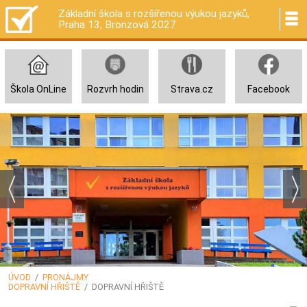
Základní škola s rozšířenou výukou jazyků,
Praha 13, Bronzová 2027
Škola OnLine
Rozvrh hodin
Strava.cz
Facebook
ÚVOD
/
PRONÁJMY
DOPRAVNÍ HŘIŠTĚ
/ DOPRAVNÍ HŘIŠTĚ