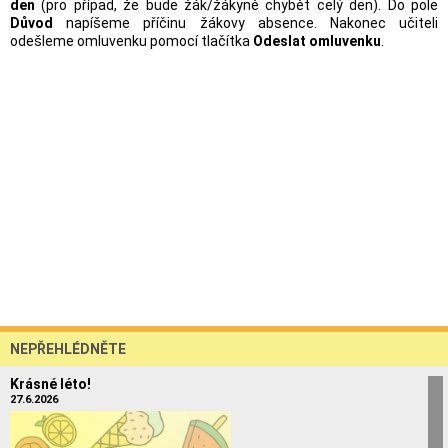
den
(pro případ, že bude žák/žákyně chybět celý den). Do pole
Důvod
napíšeme příčinu žákovy absence. Nakonec učiteli
odešleme omluvenku pomocí tlačítka
Odeslat omluvenku
.
NEPŘEHLÉDNĚTE
Krásné léto!
27.6.2026