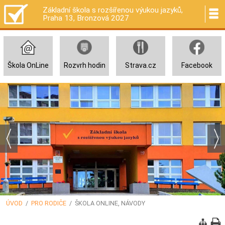
Základní škola s rozšířenou výukou jazyků,
Praha 13, Bronzová 2027
Škola OnLine
Rozvrh hodin
Strava.cz
Facebook
ÚVOD
/
PRO RODIČE
/ ŠKOLA ONLINE, NÁVODY