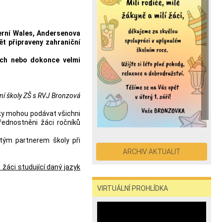
verní Wales, Andersenova
t připraveny zahraniční
vých nebo dokonce velmi
ní školy ZŠ s RVJ Bronzová
šky mohou podávat všichni
řednostněni žáci ročníků
etým partnerem školy při
ARCHIV AKTUALIT
žáci studující daný jazyk
VIRTUÁLNÍ PROHLÍDKA