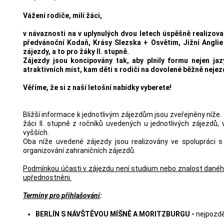
Vážení rodiče, milí žáci,
v návaznosti na v uplynulých dvou letech úspěšně realizov
předvánoční Kodaň, Krásy Slezska + Osvětim, Jižní Anglie
zájezdy, a to pro žáky II. stupně.
Zájezdy jsou koncipovány tak, aby plnily formu nejen j
atraktivních míst, kam děti s rodiči na dovolené běžně nejezd
Věříme, že si z naší letošní nabídky vyberete!
Bližší informace k jednotlivým zájezdům jsou zveřejněny níže.
žáci II. stupně z ročníků uvedených u jednotlivých zájezdů
vyšších.
Oba níže uvedené zájezdy jsou realizovány ve spolupráci s
organizování zahraničních zájezdů.
Podmínkou účasti v zájezdu není studium nebo znalost daného 
upřednostněni.
Termíny pro přihlašování
:
BERLÍN S NÁVŠTĚVOU MÍŠNĚ A MORITZBURGU -
nejpozděj