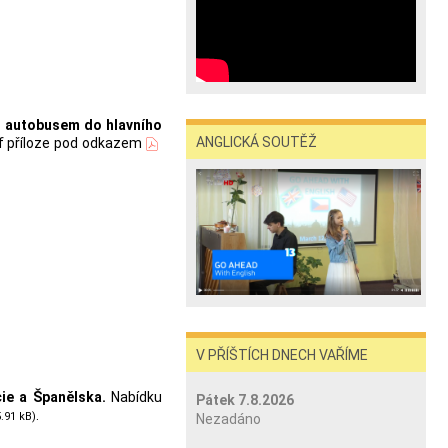
ho autobusem do hlavního
ANGLICKÁ SOUTĚŽ
f příloze pod odkazem
V PŘÍŠTÍCH DNECH VAŘÍME
cie a Španělska.
Nabídku
Pátek 7.8.2026
.
5.91 kB)
Nezadáno