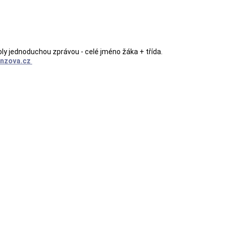
ly jednoduchou zprávou - celé jméno žáka + třída.
onzova.cz