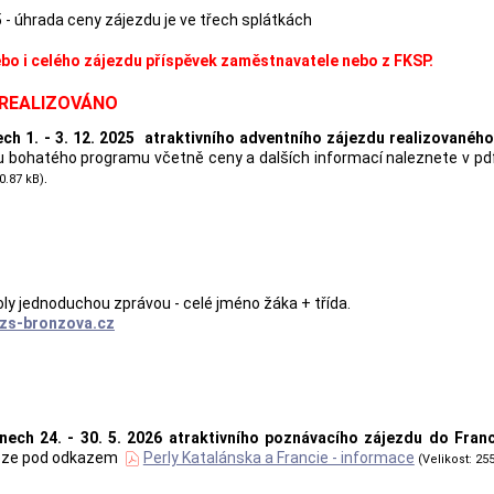
25 - úhrada ceny zájezdu je ve třech splátkách
bo i celého zájezdu příspěvek zaměstnavatele nebo z FKSP.
Ž REALIZOVÁNO
ech 1. - 3. 12. 2025 atraktivního adventního zájezdu realizované
 bohatého programu včetně ceny a dalších informací naleznete v pd
.
0.87 kB)
ly jednoduchou zprávou - celé jméno žáka + třída.
zs-bronzova.cz
ech 24. - 30. 5. 2026 atraktivního poznávacího zájezdu do Fran
íloze pod odkazem
Perly Katalánska a Francie - informace
(Velikost: 25