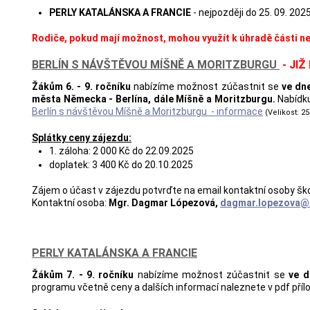
PERLY KATALÁNSKA A FRANCIE
- nejpozději do 25. 09. 20
Rodiče, pokud mají možnost, mohou využít k úhradě části ne
BERLÍN S NÁVŠTĚVOU MÍŠNĚ A MORITZBURGU
- JI
Žákům 6. - 9. ročníku
nabízíme možnost zúčastnit se
ve dn
města Německa - Berlína, dále Míšně a Moritzburgu.
Nabídku
Berlín s návštěvou Míšně a Moritzburgu - informace
(Velikost: 25
Splátky ceny zájezdu:
1. záloha: 2 000 Kč do 22.09.2025
doplatek: 3 400 Kč do 20.10.2025
Zájem o účast v zájezdu potvrďte na email kontaktní osoby ško
Kontaktní osoba:
Mgr. Dagmar Lópezová,
dagmar.lopezova@
PERLY KATALÁNSKA A FRANCIE
Žákům 7. - 9. ročníku
nabízíme možnost zúčastnit se
ve dn
programu včetně ceny a dalších informací naleznete v pdf př