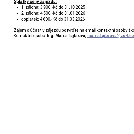
Splátky ceny zájezdu:
1. záloha: 3 900,-Kč do 31.10.2025
2. záloha: 4 500,-Kč do 31.01.2026
doplatek: 4 600,-Kč do 31.03.2026
Zájem o účast v zájezdu potvrďte na email kontaktní osoby ško
Kontaktní osoba:
Ing. Mária Tajbrová,
maria.tajbrova@zs-br