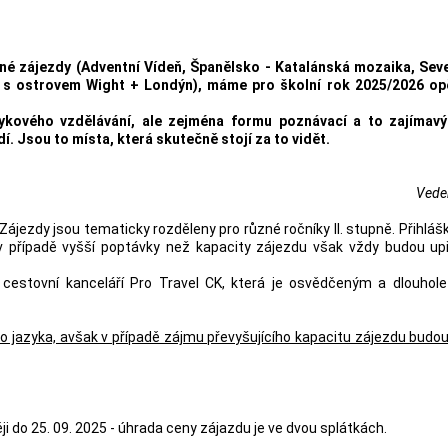
ané zájezdy (Adventní Vídeň, Španělsko - Katalánská mozaika, Se
 s ostrovem Wight + Londýn), máme pro školní rok 2025/2026 opě
azykového vzdělávání, ale zejména formu poznávací a to zajíma
í. Jsou to místa, která skutečně stojí za to vidět.
Vede
 Zájezdy jsou tematicky rozděleny pro různé ročníky II. stupně. Přihlá
, v případě vyšší poptávky než kapacity zájezdu však vždy budou up
 cestovní kanceláří Pro Travel CK, která je osvědčeným a dlouhol
jazyka, avšak v případě zájmu převyšujícího kapacitu zájezdu budou 
i do 25. 09. 2025 - úhrada ceny zájazdu je ve dvou splátkách.