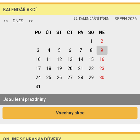
KALENDÁŘ AKCÍ
SRPEN 2026
32. KALENDÁŘNÍ TÝDEN
<<
DNES
>>
PO
ÚT
ST
ČT
PÁ
SO
NE
1
2
3
4
5
6
7
8
9
10
11
12
13
14
15
16
17
18
19
20
21
22
23
24
25
26
27
28
29
30
31
Jsou letní prázdniny
Všechny akce
ONLINE SCHRÁNKA DŮVĚRY