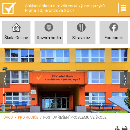
Základní škola s rozšířenou výukou jazyků,
Praha 13, Bronzová 2027
Škola OnLine
Rozvrh hodin
Strava.cz
Facebook
ÚVOD
/
PRO RODIČE
/ POSTUP ŘEŠENÍ PROBLÉMU VE ŠKOLE