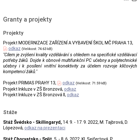
Granty a projekty
Projekty
Projekt MODERNIZACE ZAŘÍZENÍ A VYBAVENÍ ŠKOL MČ PRAHA 13,
odkaz
(Velikost: 74.63 kB)
"Cílem je zvýšení kvality vzdělávání s ohledem na specifické vzdělávací
potřeby žáků. Dojde
k obnově multifunkční PC učebny a polytechnické
učebny i k posílení vnitřní konektivity za
účelem rozvoje klíčových
kompetencí žáků."
Projekt PRIMAS PRAHY 13,
odkaz
(Velikost: 71.59 kB)
Projekt Inkluze v ZŠ Bronzová,
odkaz
Projekt Inkluze v ZŠ Bronzová II,
odkaz
Stáže
Stáž Švédsko - Skillingaryd,
14. 9. - 17. 9. 2022, M. Tajbrová, D.
Lópezová,
odkaz na prezentaci
Stáž Chorvatsko - Split,
5. - 8. 6. 2022, Kl. Seifertová, P.