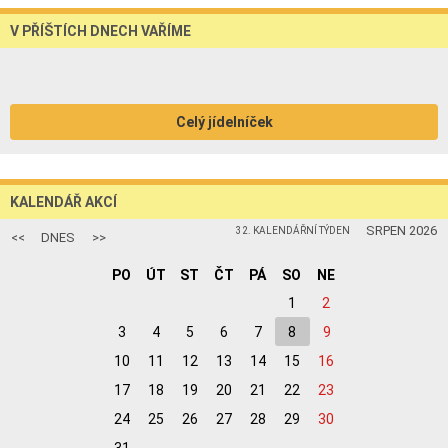
V PŘÍŠTÍCH DNECH VAŘÍME
Celý jídelníček
KALENDÁŘ AKCÍ
SRPEN 2026
32. KALENDÁŘNÍ TÝDEN
<<
DNES
>>
PO
ÚT
ST
ČT
PÁ
SO
NE
1
2
3
4
5
6
7
8
9
10
11
12
13
14
15
16
17
18
19
20
21
22
23
24
25
26
27
28
29
30