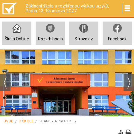
Základní škola s rozšířenou výukou jazyků,
Praha 13, Bronzová 2027
Škola OnLine
Rozvrh hodin
Strava.cz
Facebook
ÚVOD
/
O ŠKOLE
/ GRANTY A PROJEKTY