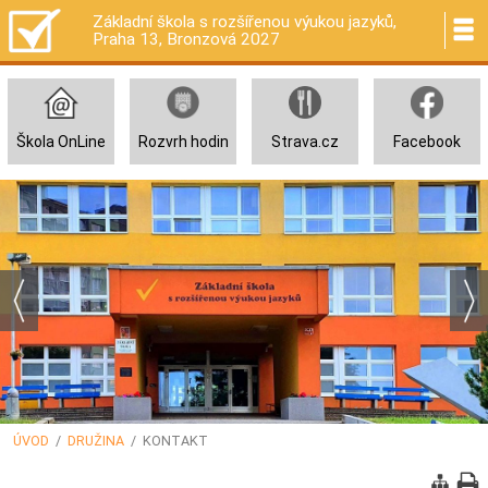
Základní škola s rozšířenou výukou jazyků,
Praha 13, Bronzová 2027
Škola OnLine
Rozvrh hodin
Strava.cz
Facebook
ÚVOD
/
DRUŽINA
/ KONTAKT