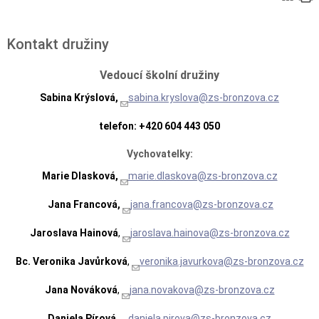
Kontakt družiny
Vedoucí školní družiny
Sabina Krýslová,
sabina.kryslova@zs-bronzova.cz
telefon: +420 604 443 050
Vychovatelky:
Marie Dlasková,
marie.dlaskova@zs-bronzova.cz
Jana Francová,
jana.francova@zs-bronzova.cz
Jaroslava Hainová
,
jaroslava.hainova@zs-bronzova.cz
Bc. Veronika Javůrková
,
veronika.javurkova@zs-bronzova.cz
Jana Nováková
,
jana.novakova@zs-bronzova.cz
Daniela Pírová
,
daniela.pirova@zs-bronzova.cz