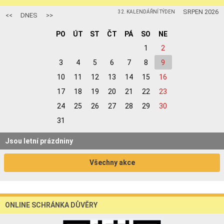
SRPEN 2026
32. KALENDÁŘNÍ TÝDEN
<<
DNES
>>
PO
ÚT
ST
ČT
PÁ
SO
NE
1
2
3
4
5
6
7
8
9
10
11
12
13
14
15
16
17
18
19
20
21
22
23
24
25
26
27
28
29
30
31
Jsou letní prázdniny
Všechny akce
ONLINE SCHRÁNKA DŮVĚRY