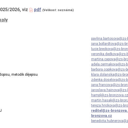
025/2026, viz
pdf
(Velikost: neznámá)
koly
pavlina.bartosova@zs-
jana.bollardtova@zs-b
lucie.breckova@zs-bro
veronika.dedkova@zs-
martina.capova@zs-br
adela.cermakova@zs-b
barbora.copikova@zs-b
rodopisu, metodik dějepisu
klara.dolanska@zs-bro
zdenka.doselova@zs-b
jana.francova@zs-bron
jaroslava.hainova@zs-
hampl@zs-bronzova.c
martin.hasak@zs-bron
tereza.hrickova@zs-br
AJ
reditel@zs-bronzova.
bronzova.cz
benedicta.hubnerova@z