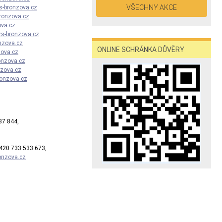
VŠECHNY AKCE
s-bronzova.cz
ronzova.cz
ova.cz
s-bronzova.cz
nzova.cz
ONLINE SCHRÁNKA DŮVĚRY
zova.cz
onzova.cz
nzova.cz
onzova.cz
844,
+420 733 533 673,
onzova.cz