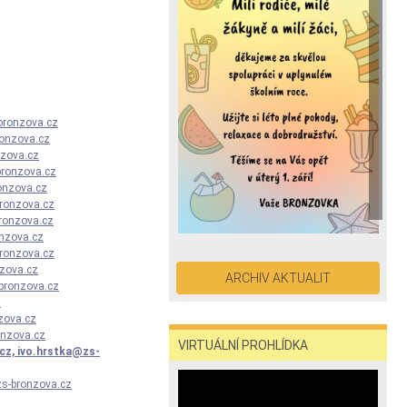
bronzova.cz
ronzova.cz
nzova.cz
bronzova.cz
onzova.cz
ronzova.cz
ronzova.cz
nzova.cz
ronzova.cz
zova.cz
ARCHIV AKTUALIT
bronzova.cz
z
zova.cz
onzova.cz
VIRTUÁLNÍ PROHLÍDKA
cz,
ivo.hrstka@zs-
s-bronzova.cz