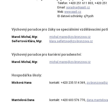
Telefon: +420 251 611 803, +420
Email:
poradna@ppp5.cz
Web:
www.ppp5.cz
ID datové schránky: q7tycih
Výchovný poradce pro žáky se speciálními vzdělávacími pot
Mareš Michal, Mgr.
michal.mares@zs-bronzova.cz
Seifertová Klára, Mgr.
klara.seifertova@zs-bronzova.cz
Výchovný poradce pro kariérní poradenství:
Mareš Michal, Mgr.
michal.mares@zs-bronzova.cz
Hospodářka školy:
Micková Hana
kontakt: +420 235 514 369,
zs-bronzova@zs
Mantelová Dana
kontakt: +420 603 576 770,
dana.mantelov