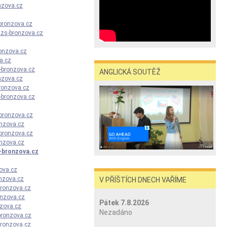
nzova.cz
bronzova.cz
@zs-bronzova.cz
onzova.cz
a.cz
-bronzova.cz
ANGLICKÁ SOUTĚŽ
onzova.cz
ronzova.cz
-bronzova.cz
bronzova.cz
nzova.cz
bronzova.cz
nzova.cz
-bronzova.cz
ova.cz
nzova.cz
V PŘÍŠTÍCH DNECH VAŘÍME
ronzova.cz
nzova.cz
Pátek 7.8.2026
zova.cz
Nezadáno
bronzova.cz
ronzova.cz