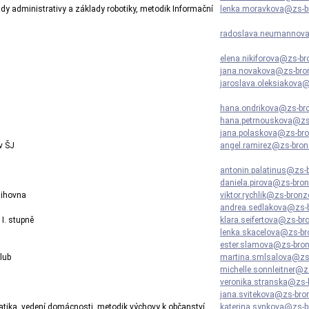
dy administrativy a základy robotiky, metodik Informační
lenka.moravkova@zs-b
radoslava.neumannov
elena.nikiforova@zs-br
jana.novakova@zs-bro
jaroslava.oleksiakova
hana.ondrikova@zs-br
hana.petrnouskova@zs
jana.polaskova@zs-br
v ŠJ
angel.ramirez@zs-bron
antonin.palatinus@zs-
daniela.pirova@zs-bro
nihovna
viktor.rychlik@zs-bron
andrea.sedlakova@zs-
 I. stupně
klara.seifertova@zs-br
lenka.skacelova@zs-br
ester.slamova@zs-bro
klub
martina.smlsalova@zs
michelle.sonnleitner@z
veronika.stranska@zs-
jana.svitekova@zs-bro
tika, vedení domácnosti, metodik výchovy k občanství
katerina.synkova@zs-b