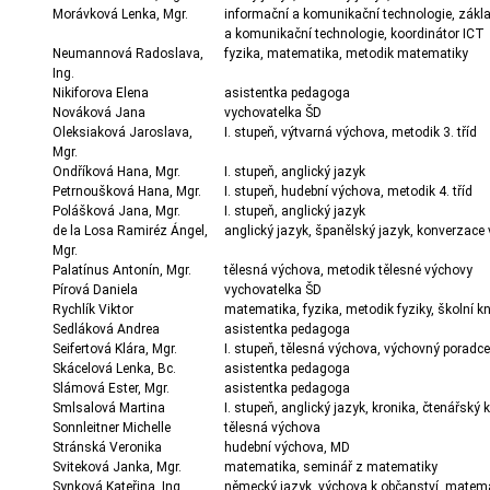
Morávková Lenka, Mgr.
informační a komunikační technologie, zákla
a komunikační technologie, koordinátor ICT
Neumannová Radoslava,
fyzika, matematika, metodik matematiky
Ing.
Nikiforova Elena
asistentka pedagoga
Nováková Jana
vychovatelka ŠD
Oleksiaková Jaroslava,
I. stupeň, výtvarná výchova, metodik 3. tříd
Mgr.
Ondříková Hana, Mgr.
I. stupeň, anglický jazyk
Petrnoušková Hana, Mgr.
I. stupeň, hudební výchova, metodik 4. tříd
Polášková Jana, Mgr.
I. stupeň, anglický jazyk
de la Losa Ramiréz Ángel,
anglický jazyk, španělský jazyk, konverzace 
Mgr.
Palatínus Antonín, Mgr.
tělesná výchova, metodik tělesné výchovy
Pírová Daniela
vychovatelka ŠD
Rychlík Viktor
matematika, fyzika, metodik fyziky, školní k
Sedláková Andrea
asistentka pedagoga
Seifertová Klára, Mgr.
I. stupeň, tělesná výchova, výchovný poradce
Skácelová Lenka, Bc.
asistentka pedagoga
Slámová Ester, Mgr.
asistentka pedagoga
Smlsalová Martina
I. stupeň, anglický jazyk, kronika, čtenářský 
Sonnleitner Michelle
tělesná výchova
Stránská Veronika
hudební výchova, MD
Sviteková Janka, Mgr.
matematika, seminář z matematiky
Synková Kateřina, Ing.
německý jazyk, výchova k občanství, matema