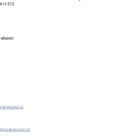
 251 613 572
řebami:
-bronzova.cz
a@zs-bronzova.cz