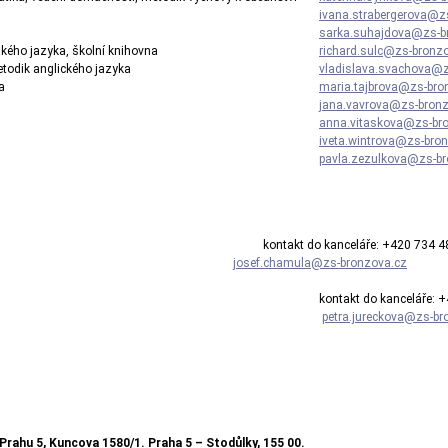
ivana.strabergerova@z
sarka.suhajdova@zs-b
ského jazyka, školní knihovna
richard.sulc@zs-bronz
etodik anglického jazyka
vladislava.svachova@z
a
maria.tajbrova@zs-bro
jana.vavrova@zs-bron
anna.vitaskova@zs-br
iveta.wintrova@zs-bro
pavla.zezulkova@zs-br
ce kontakt do kanceláře: +420 734 487 
josef.chamula@zs-bronzova.cz
kontakt do kanceláře: 
petra.jureckova@zs-br
rahu 5, Kuncova 1580/1. Praha 5 – Stodůlky, 155 00.