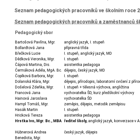
Seznam pedagogických pracovníků ve školním roce 2
Seznam pedagogických pracovníků a zaměstnanců š
Pedagogický sbor
Bartošová Pavlína, Mgr.
anglický jazyk, I. stupeň
Bollardtová Jana
přípravná třída
Břečková Lucie
I. stupeň, anglický jazyk, MD
Dědková Veronika, Mgr.
I. stupeň
Čápová Martina, Dis.
asistentka pedagoga
Čermáková Adéla, MgA. Bc.
dějepis, český jazyk, MD
Čopíková Barbora, Mgr.
I. stupeň
Dolanská Klára, Mgr.
dějepis, přírodopis, laboratorní cvičení z pří
Došelová Zdeňka, Mgr.
I. stupeň + tělesná výchova, angličtina
Francová Jana
vychovatelka ŠD, kurz předškolní výchovy
Hainová Jaroslava
vychovatelka ŠD
Hampl Tomáš, Mgr.
zeměpis, dějepis, metodik zeměpisu
Hasák Martin
I. stupeň
Hricková Tereza
asistentka pedagoga
Hrstka Ivo, Mgr. Bc., MBA
ředitel školy,
anglický jazyk, konverzace v 
Hübnerová Andrea
český jazyk, dějepis
Benedicta, Mgr.