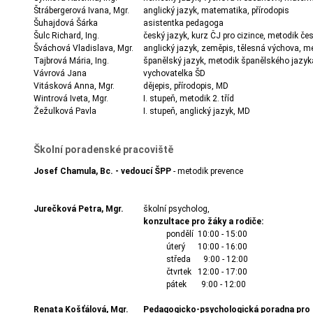
Štrábergerová Ivana, Mgr.
anglický jazyk, matematika, přírodopis
Šuhajdová Šárka
asistentka pedagoga
Šulc Richard, Ing.
český jazyk, kurz ČJ pro cizince, metodik če
Šváchová Vladislava, Mgr.
anglický jazyk, zeměpis, tělesná výchova, m
Tajbrová Mária, Ing.
španělský jazyk, metodik španělského jazyk
Vávrová Jana
vychovatelka ŠD
Vitásková Anna, Mgr.
dějepis, přírodopis, MD
Wintrová Iveta, Mgr.
I. stupeň, metodik 2. tříd
Žežulková Pavla
I. stupeň, anglický jazyk, MD
Školní poradenské pracoviště
Josef Chamula, Bc. - vedoucí ŠPP
- metodik preven
Jurečková Petra, Mgr.
školní psycholog,
konzultace pro žáky a rodiče:
pondělí 10:00 - 15:00
úterý 10:00 - 16:00
středa 9:00 - 12:00
čtvrtek 12:00 - 17:00
pátek 9:00 - 12:00
Renata Košťálová, Mgr.
Pedagogicko-psychologická poradna pro P