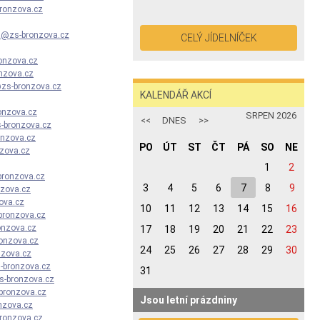
ronzova.cz
a@zs-bronzova.cz
CELÝ JÍDELNÍČEK
onzova.
cz
nzova.cz
@zs-bronzova.cz
KALENDÁŘ AKCÍ
onzova.cz
SRPEN 2026
<<
DNES
>>
-bronzova.cz
onzova.cz
PO
ÚT
ST
ČT
PÁ
SO
NE
zova.cz
32. KALENDÁŘNÍ TÝDEN
1
2
bronzova.cz
3
4
5
6
7
8
9
nzova.cz
zova.cz
10
11
12
13
14
15
16
bronzova.cz
onzova.cz
17
18
19
20
21
22
23
onzova.cz
24
25
26
27
28
29
30
nzova.cz
-bronzova.cz
31
s-
bronzova.cz
bronzova.cz
Jsou letní prázdniny
nzova.cz
ronzova.cz