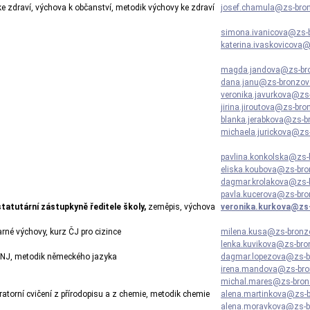
e zdraví, výchova k občanství, metodik výchovy ke zdraví
josef.chamula@zs-bro
simona.ivanicova@zs-
katerina.ivaskovicova
magda.jandova@zs-br
dana.janu@zs-bronzov
veronika.javurkova@zs
jirina.jiroutova@zs-br
blanka.jerabkova@zs-b
michaela.jurickova@zs
pavlina.konkolska@zs-
eliska.koubova@zs-bro
dagmar.krolakova@zs-
pavla.kucerova@zs-bro
statutární zástupkyně ředitele školy,
zeměpis, výchova
veronika.kurkova@zs
rné výchovy, kurz ČJ pro cizince
milena.kusa@zs-bronz
lenka.kuvikova@zs-bro
v NJ, metodik německého jazyka
dagmar.lopezova@zs-b
irena.mandova@zs-bro
michal.mares@zs-bron
oratorní cvičení z přírodopisu a z chemie, metodik chemie
alena.martinkova@zs-
alena.moravkova@zs-b