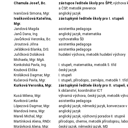
Chamula Josef, Bc.
zástupce ředitele školy pro ŠPP,
výchova k
a ČSP, metodik prevence
Ivaničová Simona, Mgr.
anglický jazyk
Ivaškovičová Kateřina,
zástupkyně ředitele školy pro I. stupeň
Mgr.
Jandová Magda
asistentka pedagoga
Janů Dana, Ing.
anglický jazyk, matematika
Javůrková Veronika, Bc.
vychovatelka ŠD
Jiroutová Jiřina
asistentka pedagoga
Jeřábková Blanka, DiS.
asistentka pedagoga
Juřičková Doláková
hudební výchova, metodik hudební výchovy
Michaela, Mgr. MgA.
Konkolská Pavla, Ing.
I. stupeň, matematika, metodik 5. tříd
Koubová Eliška
český jazyk
Kroláková Dagmar, Mgr.
I. stupeň
Kučerová Pavla, Mgr.
I. stupeň, přírodopis, zeměpis, metodik 1. tříd
Kurková Veronika, Mgr.
zástupkyně ředitele školy pro II. stupeň
,
k občanství, koordinátor ICT
Kusá Milena, Mgr.
výtvarná výchova, český jazyk, metodik výtva
Kuviková Lenka
asistentka pedagoga
Lópezová Dagmar, Mgr.
anglický jazyk, německý jazyk, konverzace 
Mandová Irena, Mgr.
anglický jazyk
Mareš Michal, Mgr.
anglický jazyk, výchovný poradce II
.
stupně
Martínková Alena, RNDr.
přírodopis, chemie, metodik přírodopisu, lab
Morávková Alena, Mgr.
český jazyk, německý jazyk, MD