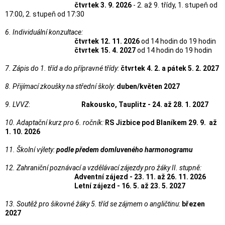
čtvrtek 3. 9. 2026
- 2. až 9. třídy, 1. stupeň od
17:00, 2. stupeň od 17:30
6. Individuální konzultace
:
čtvrtek 12
. 11. 2026
od 14 hodin do 19 hodin
čtvrtek 15. 4. 2027
od 14 hodin do 19 hodin
7. Zápis do 1. tříd a do přípravné třídy:
čtvrtek
4. 2. a pátek 5. 2. 2027
8. Přijímací zkoušky na střední školy
:
duben/květen 2027
9. LVVZ
:
Rakousko, Tauplitz - 24. až 28. 1. 2027
10. Adaptační kurz pro 6. ročník:
RS Jizbice pod Blaníkem 29. 9. až
1. 10. 2026
11. Školní výlety
:
podle předem domluveného harmonogramu
12. Zahraniční poznávací a vzdělávací zájezdy pro žáky II. stupně
:
Adventní zájezd - 23. 11. až 26. 11. 2026
Letní zájezd - 16. 5. až 23. 5. 2027
13. Soutěž pro šikovné žáky 5. tříd se zájmem o angličtinu
:
březen
2027