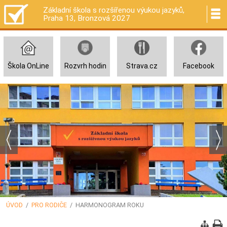
Základní škola s rozšířenou výukou jazyků,
Praha 13, Bronzová 2027
Škola OnLine
Rozvrh hodin
Strava.cz
Facebook
ÚVOD
/
PRO RODIČE
/ HARMONOGRAM ROKU