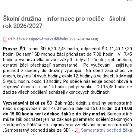
Školní družina - informace pro rodiče - školní
rok 2026/2027
Přihláška k zájmovému vzdělávání
(Velikost: 94.4 kB)
Provoz ŠD
:
ranní ŠD 6,30-7,45 hodin, odpolední ŠD 11,40-17,30
hodin. Do ranní ŠD mohou žáci přicházet do 7,30 hodin. V 7,45
hodin p. vychovatelka odvádí žáky 0. třídy a 1. tříd do jejich učeben,
ostatní žáci přecházejí samostatně. Po vyučování zajišťuje
přechod z učebny do družiny vyučující. Na oběd žáci chodí ve
dnech, kdy mají 4 vyuč. hodiny, okolo 12. hodiny a ve dnech, kdy mají
5 vyuč. hodin, okolo 13.hodiny. Po obědě následuje odpočinková a
zájmová činnost a od 14 hodin pobyt venku. Od 15,45 hodin se
žáci ze všech oddělení scházejí v koncových družinách.
Vyzvedávání žáků ze ŠD
:
Žák může odejít z družiny samostatně
nebo s doprovodem do 14:00 hodin a dále od 15:00 hodin.
Od 14:00
do 15:00 hodin není odchod žáků z družiny možný.
Samostatně
může žák odcházet jen na základě písemného sdělení zákonných
zástupců v Přihlášce k zájmovému vzdělávání nebo na formuláři
„Samostatný odchod žáka ze ŠD“ - „
Samostatný odchod žáka