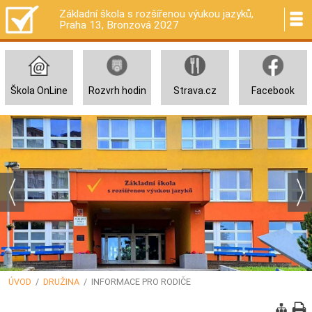
Základní škola s rozšířenou výukou jazyků,
Praha 13, Bronzová 2027
Škola OnLine
Rozvrh hodin
Strava.cz
Facebook
ÚVOD
/
DRUŽINA
/ INFORMACE PRO RODIČE