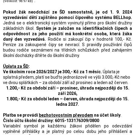
“
.
(Velikost: 98.97 kB)
Pokud žák neodchází ze ŠD samostatně, je od 1. 9. 2024
vyzvedávání dětí zajištěno pomocí čipového systému BELLhop.
Jedná se o elektronický systém vyvinutý přímo pro školní družiny
základních škol.
Systém je založen na identifikačních čipech a
odpovědnost za jeho použití má konkrétní osoba, která žáka
daný den vyzvedává.
Rodiče si zakoupí čip v hodnotě 100,- Kč.
Peníze za zakoupené čipy se nevrací. S pravidly používání čipů
budou rodiče seznámeni na třídních schůzkách před zahájením
školní docházky dítěte do školní družiny.
Úplata za ŠD
:
Ve školním roce 2026/2027 je 300,- Kč za 1 měsíc.
Úplata je
splatná předem, platí se buďto jednorázově ve výši 3.000,-Kč nebo
ve dvou splátkách – za období září až prosinec a leden až červen.
1.200,- Kč za období září – prosinec, úhrada nejpozději do 15.
září 2026,
1.800,- Kč za období leden – červen, úhrada nejpozději do 15.
ledna 2027.
Platba se provádí
bezhotovostním převodem
na účet školy
.
Číslo účtu školní družiny:
6015-133176309/0800
Variabilní symbol je každému žákovi přidělen po odevzdání
vyplněné přihlášky a je platný po celou dobu jeho přihlášení a