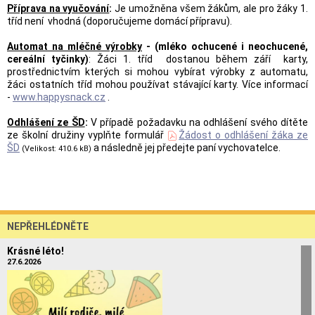
Příprava na vyučování
:
Je umožněna všem žákům, ale pro žáky 1.
tříd není vhodná (doporučujeme domácí přípravu).
Automat na mléčné výrobky
- (mléko ochucené i neochucené,
cereální tyčinky)
: Žáci 1. tříd dostanou během září karty,
prostřednictvím kterých si mohou vybírat výrobky z automatu,
žáci ostatních tříd mohou používat stávající karty. Více informací
-
www.happysnack.cz
.
Odhlášení ze ŠD
:
V případě požadavku na odhlášení svého dítěte
ze školní družiny vyplňte formulář
Žádost o odhlášení žáka ze
ŠD
a následně jej předejte paní vychovatelce.
(Velikost: 410.6 kB)
NEPŘEHLÉDNĚTE
Krásné léto!
27.6.2026