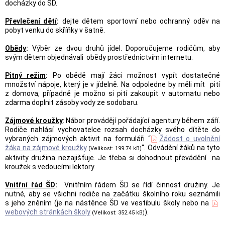
docházky do ŠD.
Převlečení dětí
:
dejte dětem sportovní nebo ochranný oděv na
pobyt venku do skříňky v šatně.
Obědy
:
Výběr ze dvou druhů jídel. Doporučujeme rodičům, aby
svým dětem objednávali obědy prostřednictvím internetu.
Pitný režim
:
Po obědě mají žáci možnost vypít dostatečné
množství nápoje, který je v jídelně. Na odpoledne by měli mít pití
z domova, případně je možno si pití zakoupit v automatu nebo
zdarma doplnit zásoby vody ze sodobaru.
Zájmové kroužky
: Nábor provádějí pořádající agentury během září.
Rodiče nahlásí vychovatelce rozsah docházky svého dítěte do
vybraných zájmových aktivit na formuláři “
Žádost o uvolnění
žáka na zájmové kroužky
“. Odvádění žáků na tyto
(Velikost: 199.74 kB)
aktivity družina nezajišťuje. Je třeba si dohodnout převádění na
kroužek s vedoucími lektory.
Vnitřní řád ŠD
:
Vnitřním řádem ŠD se řídí činnost družiny. Je
nutné, aby se všichni rodiče na začátku školního roku seznámili
s jeho zněním (je na nástěnce ŠD ve vestibulu školy nebo na
webových stránkách školy
).
(Velikost: 352.45 kB)