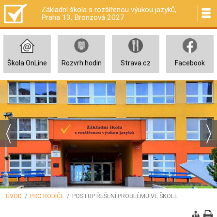
Základní škola s rozšířenou výukou jazyků,
Praha 13, Bronzová 2027
Škola OnLine
Rozvrh hodin
Strava.cz
Facebook
ÚVOD
/
PRO RODIČE
/ POSTUP ŘEŠENÍ PROBLÉMU VE ŠKOLE