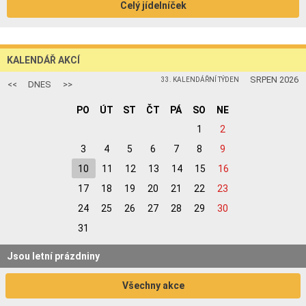
Celý jídelníček
KALENDÁŘ AKCÍ
SRPEN 2026
33. KALENDÁŘNÍ TÝDEN
<<
DNES
>>
PO
ÚT
ST
ČT
PÁ
SO
NE
1
2
3
4
5
6
7
8
9
10
11
12
13
14
15
16
17
18
19
20
21
22
23
24
25
26
27
28
29
30
31
Jsou letní prázdniny
Všechny akce