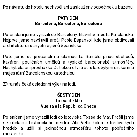
Po návratu do hotelu nechyběl ani zasloužený odpočinek u bazénu.
PÁTÝ DEN
Barcelona, Barcelona, Barcelona
Po snídani jsme vyrazili do Barcelony, hlavního města Katalánska.
Nejprve jsme navštívili areál Poble Espanyol, kde jsme obdivovali
architekturu různých regionů Španělska.
Poté jsme se přesunuli na slavnou La Ramblu plnou obchodů,
kaváren, pouličních umělců a typické barcelonské atmosféry.
Nechyběla ani procházka Gotickou čtvrtí se starobylými uličkami a
majestátní Barcelonskou katedrálou.
Zítra nás čeká celodenní výlet na lodi.
ŠESTÝ DEN
Tossa de Mar
Vuelta a la República Checa
Po snídani jsme vyrazili lodí do letoviska Tossa de Mar. Prošli jsme
se uličkami historického centra Vila Vella kolem středověkých
hradeb a užili si jedinečnou atmosféru tohoto pobřežního
městečka.