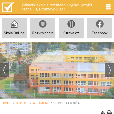
Základní škola s rozšířenou výukou jazyků,
Praha 13, Bronzová 2027
Škola OnLine
Rozvrh hodin
Strava.cz
Facebook
ÚVOD
/
O ŠKOLE
/
AKTUÁLNĚ
/ RUMBO A ESPAÑA