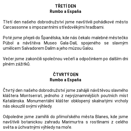
TŘETÍ DEN
Rumbo a España
Třetí den našeho dobrodružství jsme navštívili pohádkové město
Carcassonne s impozantními středověkými hradbami.
Poté jsme přejeli do Španělska, kde nás čekalo malebné městečko
Púbol a návštěva Museo Gala-Dalí, spojeného se slavným
umělcem Salvadorem Dalím a jeho múzou Galou.
Večer jsme zakončili společnou večeří a odpočinkem po dalším dni
plném zážitků.
ČTVRTÝ DEN
Rumbo a España
Čtvrtý den našeho dobrodružství jsme zahájili návštěvou slavného
kláštera Montserrat, jednoho z nejvýznamnějších poutních míst
Katalánska. Monumentální klášter obklopený skalnatými vrcholy
nás okouzlil svými výhledy.
Odpoledne jsme zamířili do přímořského města Blanes, kde jsme
navštívili botanickou zahradu Marimurtra s rostlinami z celého
světa a úchvatnými výhledy na moře.