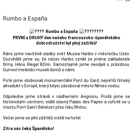
Rumbo a España
Rumbo a España
PRVNÍ a DRUHÝ den našeho francouzsko-španělského
dobrodružství byl plný zážitků!
Ráno jsme navštívili sladký svět Muzea Haribo v městečku Uzès.
Dozvěděli jsme se, že název Haribo vznikl ze jména zakladatele
firmy, HAns RIegel BOnn. Samozřejmě jsme neodjeli s prázdnou.
Gumoví medvídci museli domů s námi.
Poté jsme obdivovali monumentální Pont du Gard, největší římský
akvadukt v Evropě, který kdysi zásoboval město Nîmes vodou.
Odpoledne jsme strávili v nádherném Avignonu. Prošli jsme se
historickým centrem, viděli slavný Palais des Papes a vyfotili se u
mostu Pont Saint-Bénézet přes řeku Rhônu.
Večer jsme se plní zážitků vrátili na hotel.
Zítra nás čeká Španělsko!