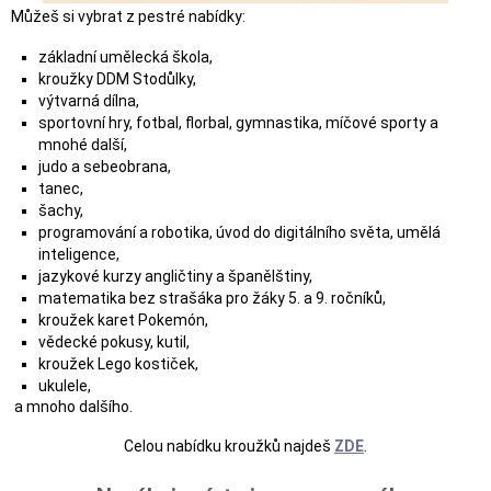
Můžeš si vybrat z pestré nabídky:
základní umělecká škola,
kroužky DDM Stodůlky,
výtvarná dílna,
sportovní hry, fotbal, florbal, gymnastika, míčové sporty a
mnohé další,
judo a sebeobrana,
tanec,
šachy,
programování a robotika, úvod do digitálního světa, umělá
inteligence,
jazykové kurzy angličtiny a španělštiny,
matematika bez strašáka pro žáky 5. a 9. ročníků,
kroužek karet Pokemón,
vědecké pokusy, kutil,
kroužek Lego kostiček,
ukulele,
a mnoho dalšího.
Celou nabídku kroužků najdeš
ZDE
.