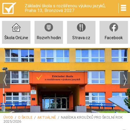
Základní škola s rozšířenou výukou jazyků,
Praha 13, Bronzová 2027
Škola OnLine
Rozvrh hodin
Strava.cz
Facebook
ÚVOD
/
O ŠKOLE
/
AKTUÁLNĚ
/ NABÍDKA KROUŽKŮ PRO ŠKOLNÍ ROK
2025/2026